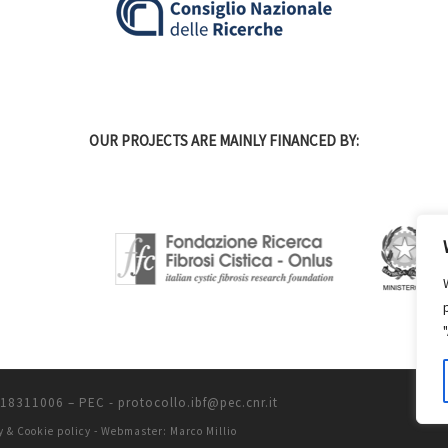
OUR PROJECTS ARE MAINLY FINANCED BY:
2118311006
–
PEC - protocollo.ibf@pec.cnr.it
y & Cookie policy
-
Webmaster: Marco Millio