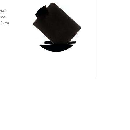
 del
esso
 Serra