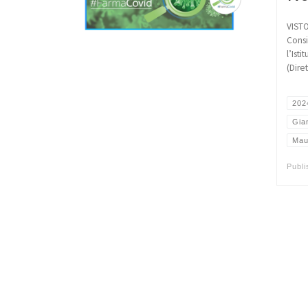
VISTO
Consi
l’Ist
(Dire
202
Gian
Mau
Publ