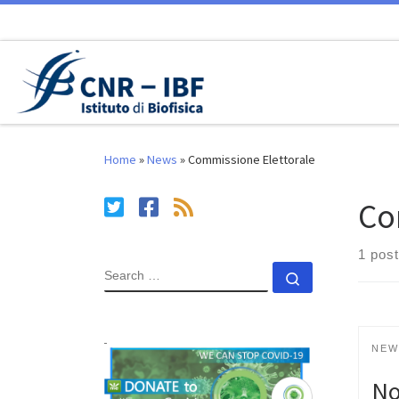
Skip to content
Home
»
News
»
Commissione Elettorale
Co
1 post
SEARCH
Search …
NEW
No