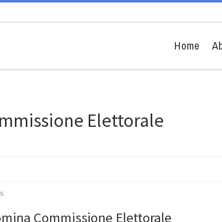
Home
A
mmissione Elettorale
S
mina Commissione Elettorale