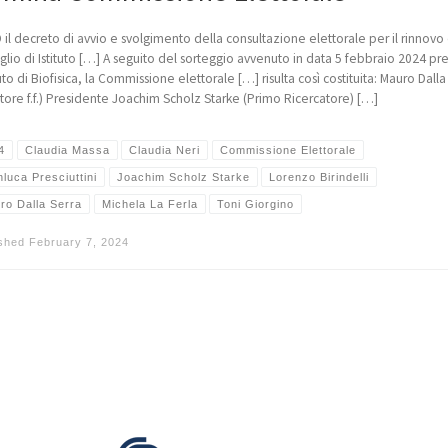
 il decreto di avvio e svolgimento della consultazione elettorale per il rinnovo
glio di Istituto […] A seguito del sorteggio avvenuto in data 5 febbraio 2024 pr
ituto di Biofisica, la Commissione elettorale […] risulta così costituita: Mauro Dalla
ttore f.f.) Presidente Joachim Scholz Starke (Primo Ricercatore) […]
4
Claudia Massa
Claudia Neri
Commissione Elettorale
luca Presciuttini
Joachim Scholz Starke
Lorenzo Birindelli
ro Dalla Serra
Michela La Ferla
Toni Giorgino
ished
February 7, 2024