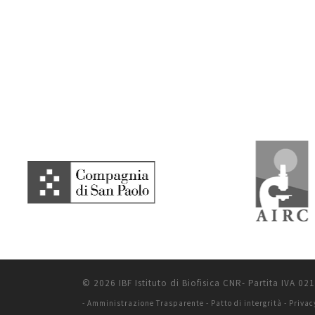
© 2026 IBF Istituto di Biofisica CNR- Partita IVA 0
-
Amministrazione Trasparente
-
Patto di intergrità
-
Privac