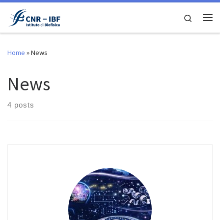
Skip to content
Search
Me
Home
»
News
News
4 posts